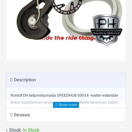
Description
Rohloff DH ketjunohjurisarja SPEEDHUB 500/14 -malliin estämään
ketjun hyppäämisen kovassa ajossa takarattaalta takanavan päälle.
Reviews
Tätä sarjaa voidaan käyttää yhdessä vain 15, 16 ja 17-hampaisten
takarattaiden kanssa.
Stock:
In Stock