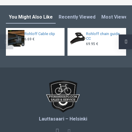
You Might Also Like
Recently Viewed
Most Viewed
Rohloff Cable clip
Rohloff chain guide
CC
6.69 €
69.95 €
Lauttasaari – Helsinki