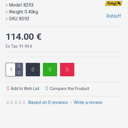
Model:
8293
Weight:
0.40kg
Rohloff
SKU:
8293
114.00 €
Ex Tax: 91.94 €
Add to Wish List
Compare this Product
Based on 0 reviews.
-
Write a review